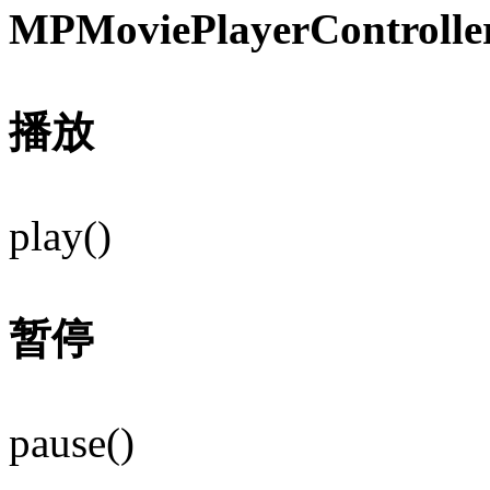
MPMoviePlayerControlle
播放
play()
暂停
pause()