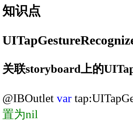
知识点
UITapGestureRecogniz
关联storyboard上的UITapG
@IBOutlet
var
tap:UITapGe
置为nil