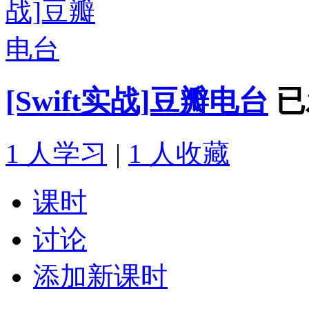
[Swift实战]豆瓣电台
已
1 人学习
|
1 人收藏
课时
讨论
添加新课时