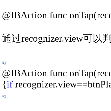
@IBAction func onTap(reco
通过recognizer.vie
@IBAction func onTap(reco
{
if
recognizer.view==btnPl